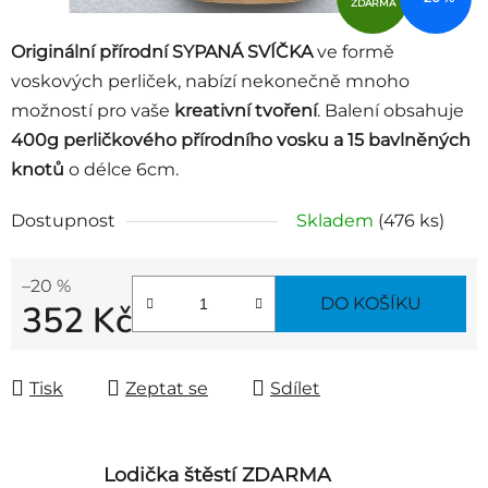
ZDARMA
Originální přírodní SYPANÁ SVÍČKA
ve formě
voskových perliček, nabízí nekonečně mnoho
možností pro vaše
kreativní tvoření
. Balení obsahuje
400g perličkového přírodního vosku a 15 bavlněných
knotů
o délce 6cm.
Dostupnost
Skladem
(476 ks)
–20 %
DO KOŠÍKU
352 Kč
Měrná cena:
Tisk
Zeptat se
Sdílet
Lodička štěstí ZDARMA