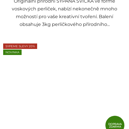
Originální přírodní SYPANÁ SVÍČKA ve formě
voskových perliček, nabízí nekonečně mnoho
možností pro vaše kreativní tvoření. Balení
obsahuje 3kg perličkového přírodního...
SYPEME SLEVY 20%
NOVINKA
DOPRAVA
ZDARMA