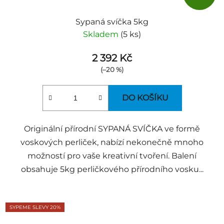
Sypaná svíčka 5kg
Skladem
(5 ks)
2 392 Kč
(–20 %)
DO KOŠÍKU
Originální přírodní SYPANÁ SVÍČKA ve formě
voskových perliček, nabízí nekonečně mnoho
možností pro vaše kreativní tvoření. Balení
obsahuje 5kg perličkového přírodního vosku...
SYPEME SLEVY 20%