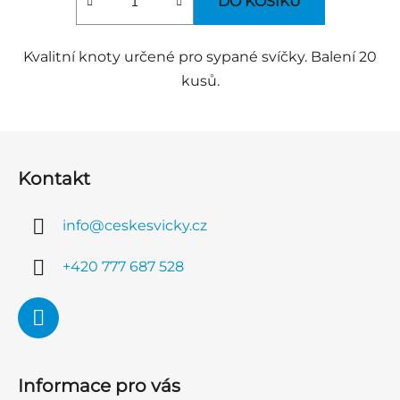
DO KOŠÍKU
Kvalitní knoty určené pro sypané svíčky. Balení 20
kusů.
Z
á
Kontakt
p
a
info
@
ceskesvicky.cz
t
í
+420 777 687 528
Informace pro vás