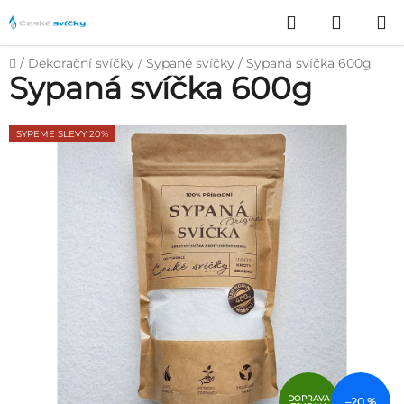
Přejít
Hledat
NÁKUP
na
obsah
KOŠÍK
Domů
/
Dekorační svíčky
/
Sypané svíčky
/
Sypaná svíčka 600g
Sypaná svíčka 600g
SYPEME SLEVY 20%
DOPRAVA
–20 %