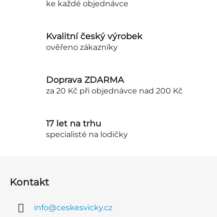
ke každé objednávce
p
r
v
Kvalitní český výrobek
k
ověřeno zákazníky
y
v
ý
Doprava ZDARMA
p
za 20 Kč při objednávce nad 200 Kč
i
s
u
17 let na trhu
specialisté na lodičky
Z
á
Kontakt
p
a
info
@
ceskesvicky.cz
t