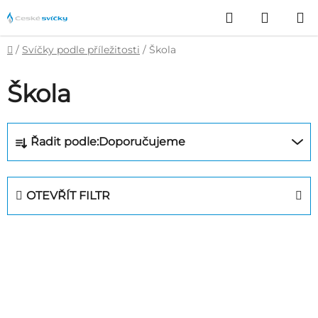
Přejít
Hledat
NÁKUP
na
obsah
KOŠÍK
Domů
/
Svíčky podle příležitosti
/
Škola
Škola
Ř
Řadit podle:
Doporučujeme
a
z
e
OTEVŘÍT FILTR
n
í
V
p
ý
r
p
o
i
d
s
u