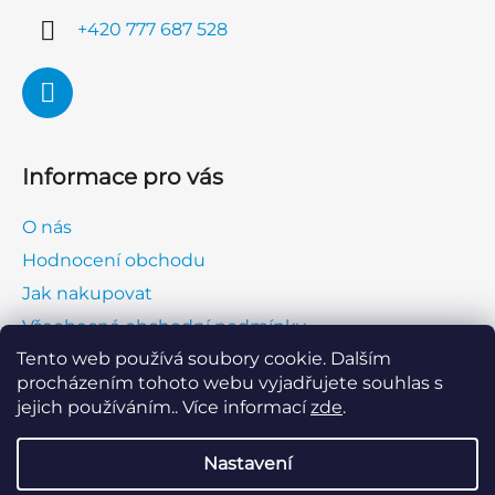
í
+420 777 687 528
Informace pro vás
O nás
Hodnocení obchodu
Jak nakupovat
Všeobecné obchodní podmínky
Tento web používá soubory cookie. Dalším
Ochrana osobních údajů (GDPR)
procházením tohoto webu vyjadřujete souhlas s
Napište nám
jejich používáním.. Více informací
zde
.
Kontakt
Nastavení