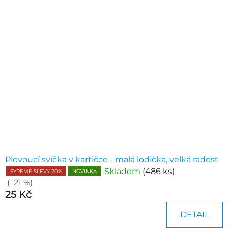
Plovoucí svíčka v kartičce - malá lodička, velká radost
Skladem
(486 ks)
SYPEME SLEVY 20%
NOVINKA
(–21 %)
25 Kč
DETAIL