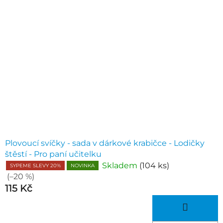
Plovoucí svíčky - sada v dárkové krabičce - Lodičky
štěstí - Pro paní učitelku
Skladem
(104 ks)
SYPEME SLEVY 20%
NOVINKA
(–20 %)
115 Kč