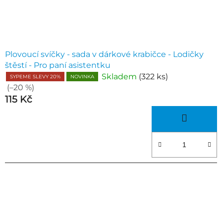
Plovoucí svíčky - sada v dárkové krabičce - Lodičky
štěstí - Pro paní asistentku
Skladem
(322 ks)
SYPEME SLEVY 20%
NOVINKA
(–20 %)
115 Kč