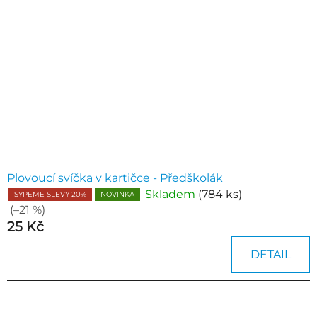
Plovoucí svíčka v kartičce - Předškolák
Skladem
(784 ks)
SYPEME SLEVY 20%
NOVINKA
(–21 %)
25 Kč
DETAIL