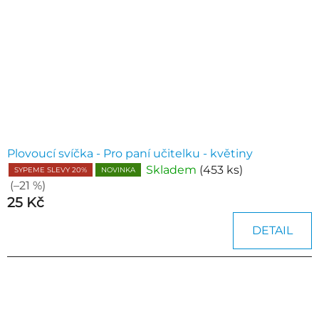
p
k
r
t
o
ů
d
u
k
t
ů
Plovoucí svíčka - Pro paní učitelku - květiny
Skladem
(453 ks)
SYPEME SLEVY 20%
NOVINKA
(–21 %)
25 Kč
DETAIL