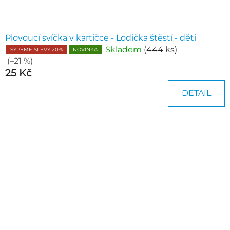
Plovoucí svíčka v kartičce - Lodička štěstí - děti
Skladem
(444 ks)
SYPEME SLEVY 20%
NOVINKA
(–21 %)
25 Kč
DETAIL