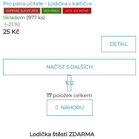
Pro pana učitele - Lodička v kartičce
SYPEME SLEVY 20%
NOVINKA
VÍCE ZA MÉNĚ
Skladem
(977 ks)
(–21 %)
25 Kč
DETAIL
NAČÍST 5 DALŠÍCH
S
1
t
2
r
O
á
17
položek celkem
v
n
l
k
NAHORU
á
o
d
v
a
á
n
c
Lodička štěstí ZDARMA
í
í