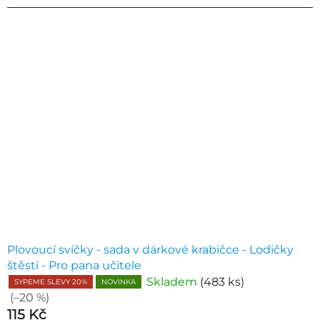
Plovoucí svíčky - sada v dárkové krabičce - Lodičky
štěstí - Pro pana učitele
Skladem
(483 ks)
SYPEME SLEVY 20%
NOVINKA
(–20 %)
115 Kč