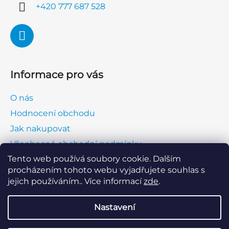
í
+420 777 687 528
Informace pro vás
O nás
Hodnocení obchodu
Jak nakupovat
Všeobecné obchodní podmínky
Tento web používá soubory cookie. Dalším
Ochrana osobních údajů (GDPR)
procházením tohoto webu vyjadřujete souhlas s
Napište nám
jejich používáním.. Více informací
zde
.
Kontakt
Nastavení