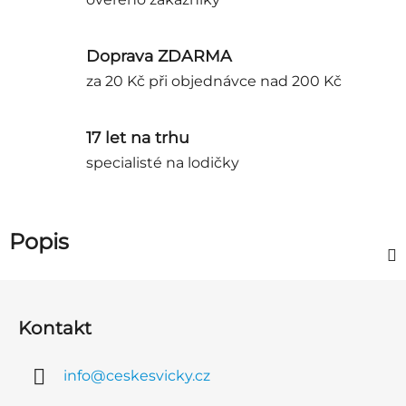
Doprava ZDARMA
za 20 Kč při objednávce nad 200 Kč
17 let na trhu
specialisté na lodičky
Popis
Z
á
Kontakt
p
a
info
@
ceskesvicky.cz
t