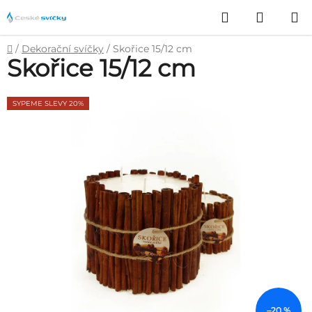
Přejít
Hledat
NÁKUP
na
obsah
KOŠÍK
Domů
/
Dekorační svíčky
/
Skořice 15/12 cm
Skořice 15/12 cm
SYPEME SLEVY 20%
–20 %