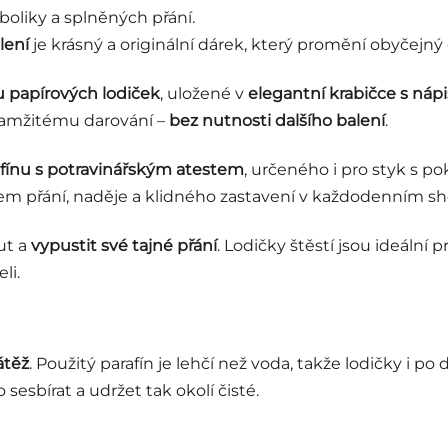
oliky a splněných přání.
lení
je krásný a originální dárek, který promění obyčejný
ru papírových lodiček
, uložené v
elegantní krabičce s ná
okamžitému darování –
bez nutnosti dalšího balení
.
afínu s potravinářským atestem
, určeného i pro styk s po
m přání, naděje a klidného zastavení v každodenním sh
ut a
vypustit své tajné přání
. Lodičky štěstí jsou ideální 
li.
átěž
. Použitý parafín je lehčí než voda, takže lodičky i 
 sesbírat a udržet tak okolí čisté.