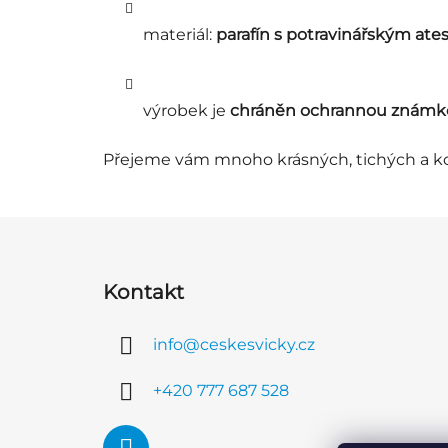
materiál:
parafín s potravinářským at
výrobek je
chráněn ochrannou znám
Přejeme vám mnoho krásných, tichých a ko
Z
á
Kontakt
p
a
info
@
ceskesvicky.cz
t
í
+420 777 687 528