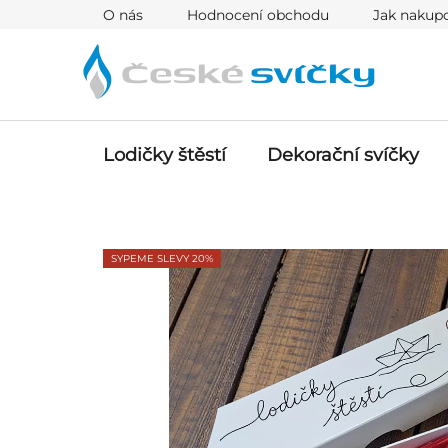
Přejít
O nás
Hodnocení obchodu
Jak nakup
na
obsah
Lodičky štěstí
Dekorační svíčky
SYPEME SLEVY 20%