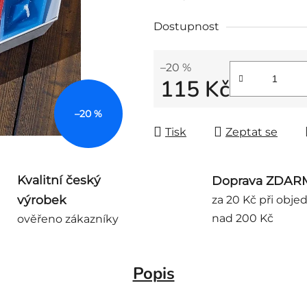
Dostupnost
–20 %
115 Kč
Měrná cena:
–20 %
Tisk
Zeptat se
Kvalitní český
Doprava ZDAR
výrobek
za 20 Kč při obje
nad 200 Kč
ověřeno zákazníky
Popis