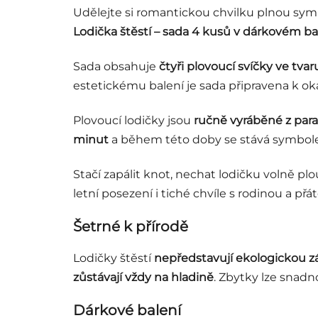
Udělejte si romantickou chvilku plnou symb
Lodička štěstí – sada 4 kusů v dárkovém ba
Sada obsahuje
čtyři plovoucí svíčky ve tva
estetickému balení je sada připravena k 
Plovoucí lodičky jsou
ručně vyráběné z par
minut
a během této doby se stává symbole
Stačí zapálit knot, nechat lodičku volně plo
letní posezení i tiché chvíle s rodinou a přáte
Šetrné k přírodě
Lodičky štěstí
nepředstavují ekologickou z
zůstávají vždy na hladině
. Zbytky lze snadno
Dárkové balení