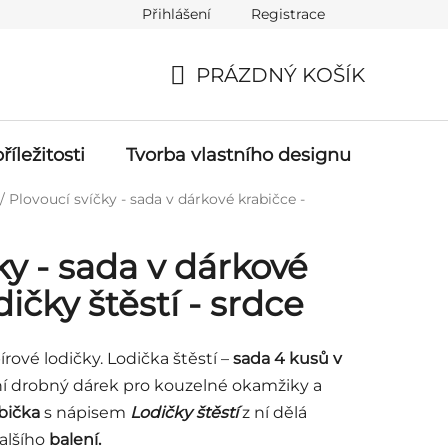
Přihlášení
Registrace
ch údajů (GDPR)
Napište nám
Kontakt
PRÁZDNÝ KOŠÍK
NÁKUPNÍ
KOŠÍK
říležitosti
Tvorba vlastního designu
/
Plovoucí svíčky - sada v dárkové krabičce -
ky - sada v dárkové
ičky štěstí - srdce
rové lodičky. Lodička štěstí –
sada 4 kusů v
lní drobný dárek pro kouzelné okamžiky a
bička
s nápisem
Lodičky štěstí
z ní dělá
alšího
balení.