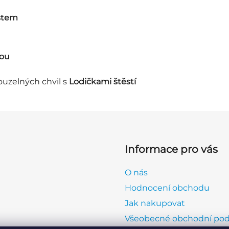
estem
kou
uzelných chvil s
Lodičkami štěstí
Informace pro vás
O nás
Hodnocení obchodu
Jak nakupovat
Všeobecné obchodní po