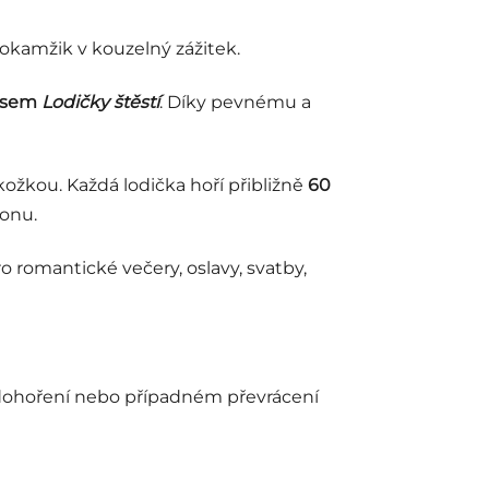
 okamžik v kouzelný zážitek.
pisem
Lodičky štěstí
. Díky pevnému a
kožkou. Každá lodička hoří přibližně
60
onu.
pro romantické večery, oslavy, svatby,
po dohoření nebo případném převrácení