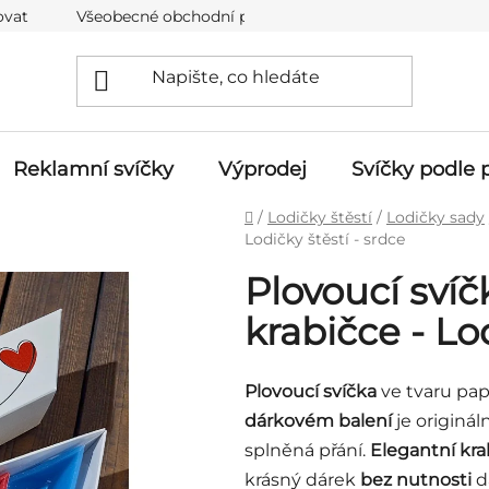
ovat
Všeobecné obchodní podmínky
Ochrana osobní
Reklamní svíčky
Výprodej
Svíčky podle p
Domů
/
Lodičky štěstí
/
Lodičky sady
Lodičky štěstí - srdce
Plovoucí svíč
krabičce - Lod
Plovoucí svíčka
ve tvaru papí
dárkovém balení
je originá
splněná přání.
Elegantní kra
krásný dárek
bez nutnosti
d