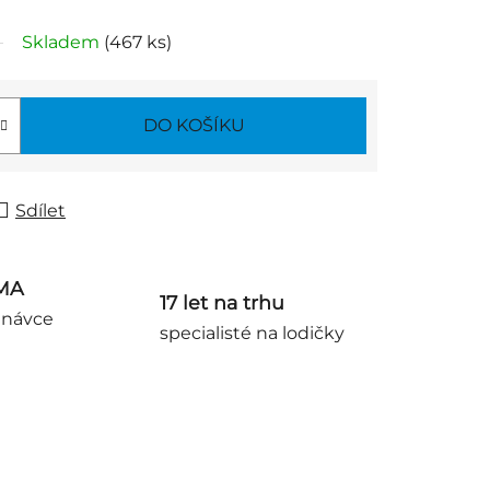
Skladem
(467 ks)
DO KOŠÍKU
Sdílet
MA
17 let na trhu
dnávce
specialisté na lodičky