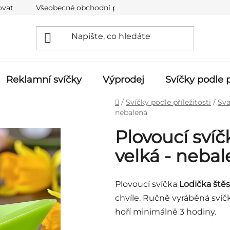
ovat
Všeobecné obchodní podmínky
Ochrana osobní
Reklamní svíčky
Výprodej
Svíčky podle p
Domů
/
Svíčky podle příležitosti
/
Sva
nebalená
Plovoucí svíč
velká - neba
Plovoucí svíčka
Lodička štěs
chvíle. Ručně vyráběná svíč
hoří minimálně 3 hodiny.