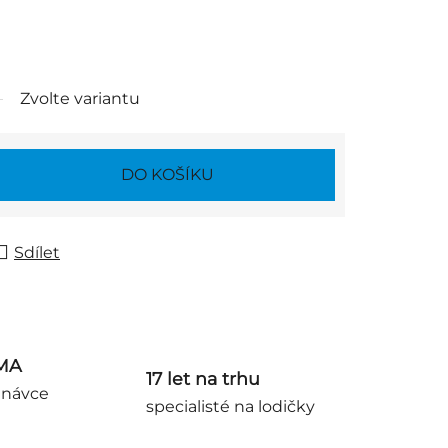
Zvolte variantu
DO KOŠÍKU
Sdílet
MA
17 let na trhu
dnávce
specialisté na lodičky