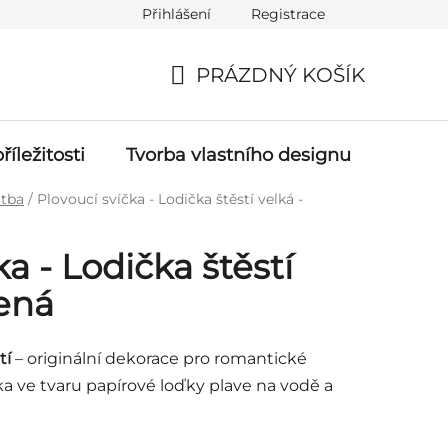
Přihlášení
Registrace
ch údajů (GDPR)
Napište nám
Kontakt
PRÁZDNÝ KOŠÍK
NÁKUPNÍ
KOŠÍK
říležitosti
Tvorba vlastního designu
tba
/
Plovoucí svíčka - Lodička štěstí velká -
ka - Lodička štěstí
lená
tí
– originální dekorace pro romantické
ka ve tvaru papírové loďky plave na vodě a