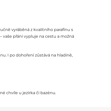
 ručně vyráběná z kvalitního parafínu s
 – vaše přání vypluje na cestu a možná
dnu. I po dohoření zůstává na hladině,
né chvíle u jezírka či bazénu.