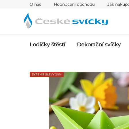
Přejít
O nás
Hodnocení obchodu
Jak nakup
na
obsah
Lodičky štěstí
Dekorační svíčky
SYPEME SLEVY 20%