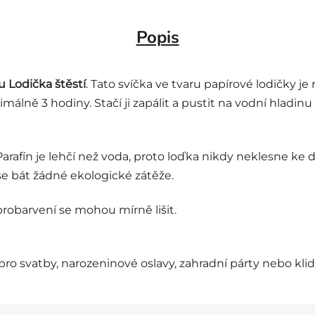
Popis
u Lodička štěstí
. Tato svíčka ve tvaru papírové lodičky je
álně 3 hodiny. Stačí ji zapálit a pustit na vodní hladinu
Parafín je lehčí než voda, proto loďka nikdy neklesne ke 
se bát žádné ekologické zátěže.
 probarvení se mohou mírně lišit.
pro svatby, narozeninové oslavy, zahradní párty nebo klid