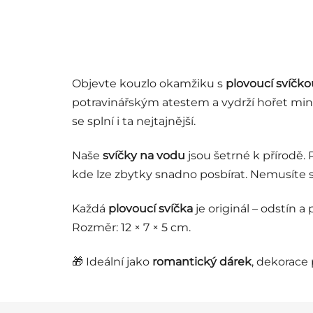
Objevte kouzlo okamžiku s
plovoucí svíčko
potravinářským atestem a vydrží hořet minim
se splní i ta nejtajnější.
Naše
svíčky na vodu
jsou šetrné k přírodě. 
kde lze zbytky snadno posbírat. Nemusíte 
Každá
plovoucí svíčka
je originál – odstín a
Rozměr: 12 × 7 × 5 cm.
🎁 Ideální jako
romantický dárek
, dekorace 